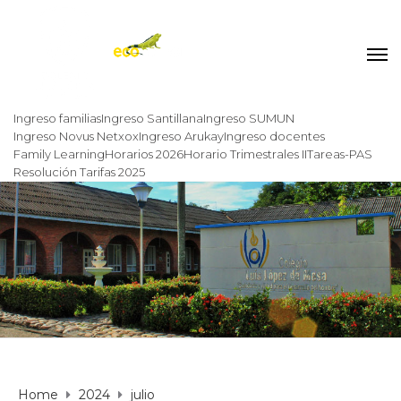
Ingreso familias
Ingreso Santillana
Ingreso SUMUN
Ingreso Novus Netxox
Ingreso Arukay
Ingreso docentes
Family Learning
Horarios 2026
Horario Trimestrales II
Tareas-PAS
Resolución Tarifas 2025
Home
2024
julio