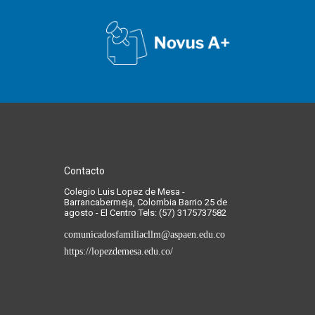
Contacto
Colegio Luis Lopez de Mesa -
Barrancabermeja, Colombia Barrio 25 de
agosto - El Centro Tels: (57) 3175737582
comunicadosfamiliacllm@aspaen.edu.co
https://lopezdemesa.edu.co/