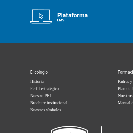
El colegio
Formac
Historia
Padres y 
Perfil estratégico
Plan de 
Nuestro PEI
Nuestros
Brochure institucional
Manual d
Nuestros símbolos