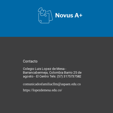
Contacto
Colegio Luis Lopez de Mesa -
Barrancabermeja, Colombia Barrio 25 de
agosto - El Centro Tels: (57) 3175737582
comunicadosfamiliacllm@aspaen.edu.co
https://lopezdemesa.edu.co/