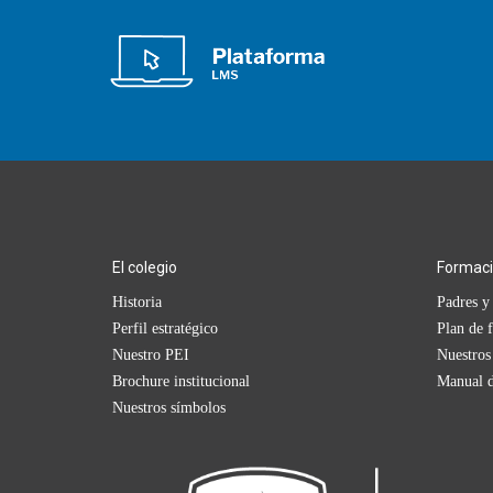
El colegio
Formac
Historia
Padres y 
Perfil estratégico
Plan de 
Nuestro PEI
Nuestros
Brochure institucional
Manual d
Nuestros símbolos