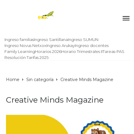
Ingreso familias
Ingreso Santillana
Ingreso SUMUN
Ingreso Novus Netxox
Ingreso Arukay
Ingreso docentes
Family Learning
Horarios 2026
Horario Trimestrales II
Tareas-PAS
Resolución Tarifas 2025
Home
Sin categoría
Creative Minds Magazine
Creative Minds Magazine