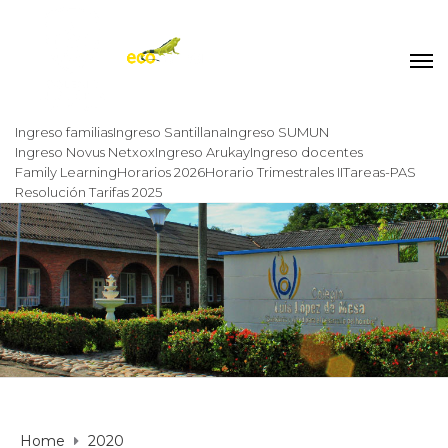
Ingreso familias
Ingreso Santillana
Ingreso SUMUN
Ingreso Novus Netxox
Ingreso Arukay
Ingreso docentes
Family Learning
Horarios 2026
Horario Trimestrales II
Tareas-PAS
Resolución Tarifas 2025
Home
2020