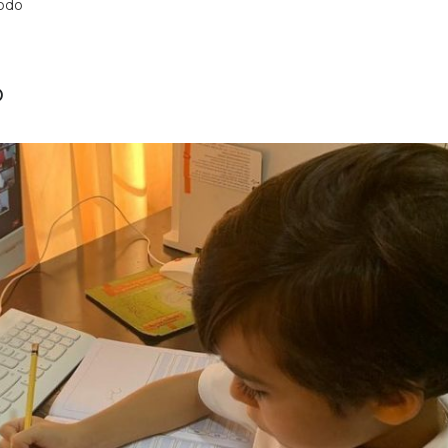
iodo
o