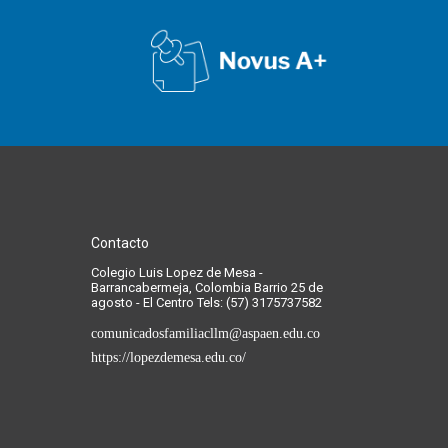
Contacto
Colegio Luis Lopez de Mesa -
Barrancabermeja, Colombia Barrio 25 de
agosto - El Centro Tels: (57) 3175737582
comunicadosfamiliacllm@aspaen.edu.co
https://lopezdemesa.edu.co/