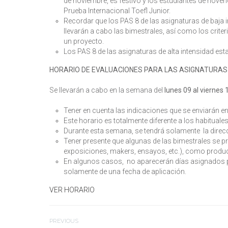
de noviembre, es festivo y los estudiantes de nove
Prueba Internacional Toefl Junior.
Recordar que los PAS 8 de las asignaturas de baja
llevarán a cabo las bimestrales, así como los criter
un proyecto.
Los PAS 8 de las asignaturas de alta intensidad est
HORARIO DE EVALUACIONES PARA LAS ASIGNATURAS 
Se llevarán a cabo en la semana del
lunes 09 al viernes
Tener en cuenta las indicaciones que se enviarán en
Este horario es totalmente diferente a los habituales
Durante esta semana, se tendrá solamente la direc
Tener presente que algunas de las bimestrales se pr
exposiciones, makers, ensayos, etc.), como produ
En algunos casos, no aparecerán días asignados pa
solamente de una fecha de aplicación.
VER HORARIO
PREVIOUS