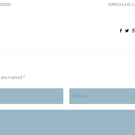
 2020
ORGULLO L
s are marked *