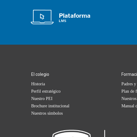
El colegio
Formac
Historia
Padres y 
Perfil estratégico
Plan de 
Nuestro PEI
Nuestros
Brochure institucional
Manual d
Nuestros símbolos