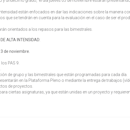
no y undécimo grado, el día jueves 05 de noviembre estarán presentando
 intensidad están enfocados en dar las indicaciones sobre la manera c
ios que se tendrán en cuenta para la evaluación en el caso de ser el pro
arán orientados a los repasos para las bimestrales.
DE ALTA INTENSIDAD:
 13 de noviembre.
 los PAS 9.
.
ción de grupo y las bimestrales que están programadas para cada día.
esentarán en la Plataforma Pleno o mediante la entrega de trabajos (víd
ctos de proyectos.
ra ciertas asignaturas, ya que están unidas en un proyecto y requiere