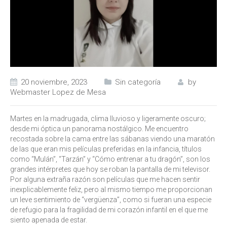
20 noviembre, 2023
Sin categoría
by
Webmaster Lopez de Mesa
Martes en la madrugada, clima lluvioso y ligeramente oscuro;
desde mi óptica un panorama nostálgico. Me encuentro
recostada sobre la cama entre las sábanas viendo una maratón
de las que eran mis películas preferidas en la infancia, títulos
como “Mulán”, “Tarzán” y “Cómo entrenar a tu dragón”, son los
grandes intérpretes que hoy se roban la pantalla de mi televisor.
Por alguna extraña razón son películas que me hacen sentir
inexplicablemente feliz, pero al mismo tiempo me proporcionan
un leve sentimiento de “vergüenza”, como si fueran una especie
de refugio para la fragilidad de mi corazón infantil en el que me
siento apenada de estar.