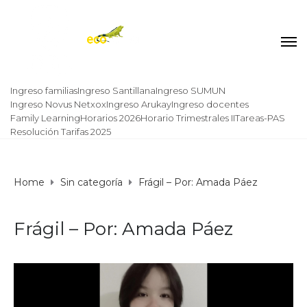
Ingreso familias
Ingreso Santillana
Ingreso SUMUN
Ingreso Novus Netxox
Ingreso Arukay
Ingreso docentes
Family Learning
Horarios 2026
Horario Trimestrales II
Tareas-PAS
Resolución Tarifas 2025
Home
Sin categoría
Frágil – Por: Amada Páez
Frágil – Por: Amada Páez