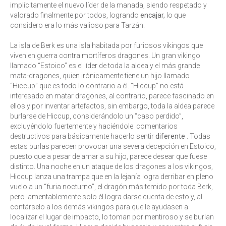
implícitamente el nuevo líder de la manada, siendo respetado y
valorado finalmente por todos, logrando
encajar,
lo que
considero era lo más valioso para Tarzán.
La isla de Berk es una isla habitada por furiosos vikingos que
viven en guerra contra mortíferos dragones. Un gran vikingo
llamado “Estoico” es el líder de toda la aldea y el más grande
mata-dragones, quien irónicamente tiene un hijo llamado
“Hiccup” que es todo lo contrario a él. “Hiccup” no está
interesado en matar dragones, al contrario, parece fascinado en
ellos y por inventar artefactos, sin embargo, toda la aldea parece
burlarse de Hiccup, considerándolo un “caso perdido”,
excluyéndolo fuertemente y haciéndole comentarios
destructivos para básicamente hacerlo sentir
diferente
. Todas
estas burlas parecen provocar una severa decepción en Estoico,
puesto que a pesar de amar a su hijo, parece desear que fuese
distinto. Una noche en un ataque de los dragones a los vikingos,
Hiccup lanza una trampa que en la lejanía logra derribar en pleno
vuelo a un “furia nocturno”, el dragón más temido por toda Berk,
pero lamentablemente solo él logra darse cuenta de esto y, al
contárselo a los demás vikingos para que le ayudasen a
localizar el lugar de impacto, lo toman por mentiroso y se burlan