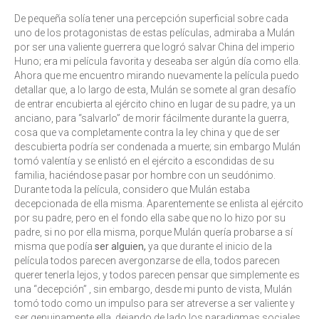
De pequeña solía tener una percepción superficial sobre cada
uno de los protagonistas de estas películas, admiraba a Mulán
por ser una valiente guerrera que logró salvar China del imperio
Huno; era mi película favorita y deseaba ser algún día como ella.
Ahora que me encuentro mirando nuevamente la película puedo
detallar que, a lo largo de esta, Mulán se somete al gran desafío
de entrar encubierta al ejército chino en lugar de su padre, ya un
anciano, para “salvarlo” de morir fácilmente durante la guerra,
cosa que va completamente contra la ley china y que de ser
descubierta podría ser condenada a muerte; sin embargo Mulán
tomó valentía y se enlistó en el ejército a escondidas de su
familia, haciéndose pasar por hombre con un seudónimo.
Durante toda la película, considero que Mulán estaba
decepcionada de ella misma. Aparentemente se enlista al ejército
por su padre, pero en el fondo ella sabe que no lo hizo por su
padre, si no por ella misma, porque Mulán quería probarse a sí
misma que podía
ser
alguien,
ya que durante el inicio de la
película todos parecen avergonzarse de ella, todos parecen
querer tenerla lejos, y todos parecen pensar que simplemente es
una “decepción” , sin embargo, desde mi punto de vista, Mulán
tomó todo como un impulso para ser atreverse a ser valiente y
ser genuinamente ella, dejando de lado los paradigmas sociales.