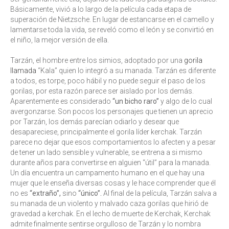
Básicamente, vivió a lo largo de la película cada etapa de
superación de Nietzsche. En lugar de estancarse en el camello y
lamentarse toda la vida, se reveló como el león y se convirtió en
el niño, la mejor versión de ella.
Tarzán, el hombre entre los simios, adoptado por una
gorila
llamada
“Kala” quien lo integró a su manada. Tarzán es diferente
a todos, es torpe, poco hábil y no puede seguir el paso de los
gorilas, por esta razón parece ser aislado por los demás.
Aparentemente es considerado
“un bicho raro”
y algo de lo cual
avergonzarse. Son pocos los personajes que tienen un aprecio
por Tarzán, los demás parecían odiarlo y desear que
desapareciese, principalmente el gorila líder kerchak. Tarzán
parece no dejar que esos comportamientos lo afecten y a pesar
de tener un lado sensible y vulnerable, se entrena a si mismo
durante años para convertirse en alguien “útil” para la manada.
Un día encuentra un campamento humano en el que hay una
mujer que le enseña diversas cosas y le hace comprender que él
no es
“extraño”,
sino
“único”.
Al final de la película, Tarzán salva a
su manada de un violento y malvado caza gorilas que hirió de
gravedad a kerchak. En el lecho de muerte de Kerchak, Kerchak
admite finalmente sentirse orgulloso de Tarzán y lo nombra