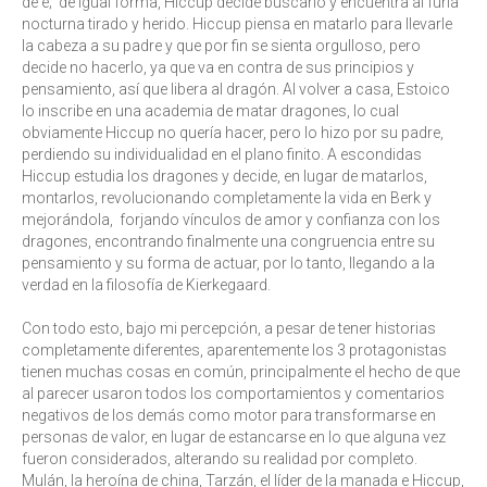
de é; de igual forma, Hiccup decide buscarlo y encuentra al furia
nocturna tirado y herido. Hiccup piensa en matarlo para llevarle
la cabeza a su padre y que por fin se sienta orgulloso, pero
decide no hacerlo, ya que va en contra de sus principios y
pensamiento, así que libera al dragón. Al volver a casa, Estoico
lo inscribe en una academia de matar dragones, lo cual
obviamente Hiccup no quería hacer, pero lo hizo por su padre,
perdiendo su individualidad en el plano finito. A escondidas
Hiccup estudia los dragones y decide, en lugar de matarlos,
montarlos, revolucionando completamente la vida en Berk y
mejorándola, forjando vínculos de amor y confianza con los
dragones, encontrando finalmente una congruencia entre su
pensamiento y su forma de actuar, por lo tanto, llegando a la
verdad en la filosofía de Kierkegaard.
Con todo esto, bajo mi percepción, a pesar de tener historias
completamente diferentes, aparentemente los 3 protagonistas
tienen muchas cosas en común, principalmente el hecho de que
al parecer usaron todos los comportamientos y comentarios
negativos de los demás como motor para transformarse en
personas de valor, en lugar de estancarse en lo que alguna vez
fueron considerados, alterando su realidad por completo.
Mulán, la heroína de china, Tarzán, el líder de la manada e Hiccup,