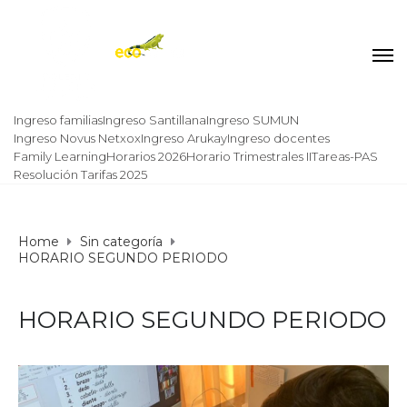
Ingreso familias
Ingreso Santillana
Ingreso SUMUN
Ingreso Novus Netxox
Ingreso Arukay
Ingreso docentes
Family Learning
Horarios 2026
Horario Trimestrales II
Tareas-PAS
Resolución Tarifas 2025
Home
Sin categoría
HORARIO SEGUNDO PERIODO
HORARIO SEGUNDO PERIODO