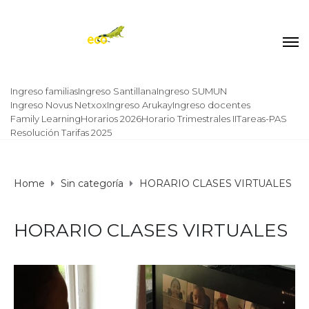
Ingreso familias
Ingreso Santillana
Ingreso SUMUN
Ingreso Novus Netxox
Ingreso Arukay
Ingreso docentes
Family Learning
Horarios 2026
Horario Trimestrales II
Tareas-PAS
Resolución Tarifas 2025
Home
Sin categoría
HORARIO CLASES VIRTUALES
HORARIO CLASES VIRTUALES