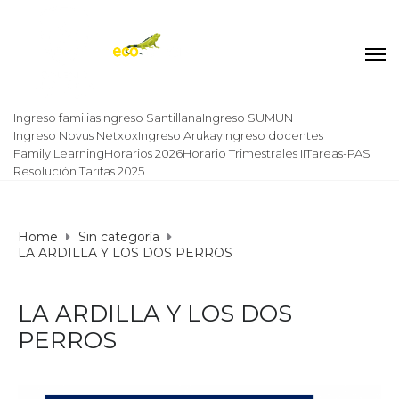
Ingreso familias
Ingreso Santillana
Ingreso SUMUN
Ingreso Novus Netxox
Ingreso Arukay
Ingreso docentes
Family Learning
Horarios 2026
Horario Trimestrales II
Tareas-PAS
Resolución Tarifas 2025
Home
Sin categoría
LA ARDILLA Y LOS DOS PERROS
LA ARDILLA Y LOS DOS
PERROS