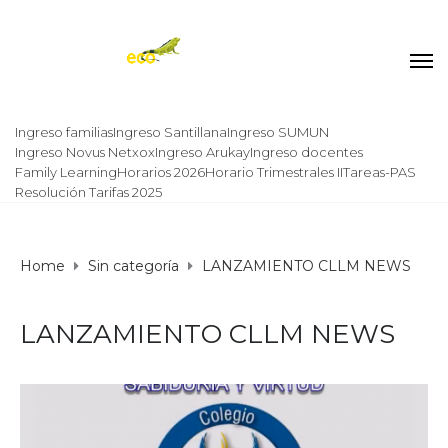
Ingreso familias
Ingreso Santillana
Ingreso SUMUN
Ingreso Novus Netxox
Ingreso Arukay
Ingreso docentes
Family Learning
Horarios 2026
Horario Trimestrales II
Tareas-PAS
Resolución Tarifas 2025
Home
Sin categoría
LANZAMIENTO CLLM NEWS
LANZAMIENTO CLLM NEWS