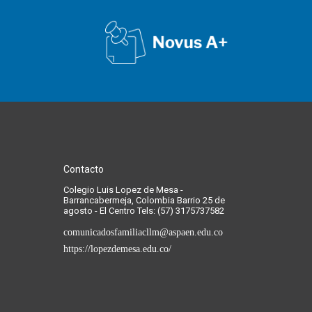
Contacto
Colegio Luis Lopez de Mesa -
Barrancabermeja, Colombia Barrio 25 de
agosto - El Centro Tels: (57) 3175737582
comunicadosfamiliacllm@aspaen.edu.co
https://lopezdemesa.edu.co/