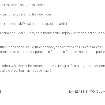
ulares, desde aquí, de mi casita!
tizaciones y llevando las cuenticas!
 permanente de Yeraldín, otra agraciada ardillita.
rgaría de cuidar el lugar, para mantenerlo limpio y hermoso para cuan
stricciones, todo siguió funcionando, con entretenidas e interesantes c
on las celebraciones, para los niños, las niñas, las madres, los padres
todos volvieron al hermoso bosque y una gran fiesta organizaron, con
s al Cielo por tan hermosa bendición.
E
LANZAMIENTO CLL