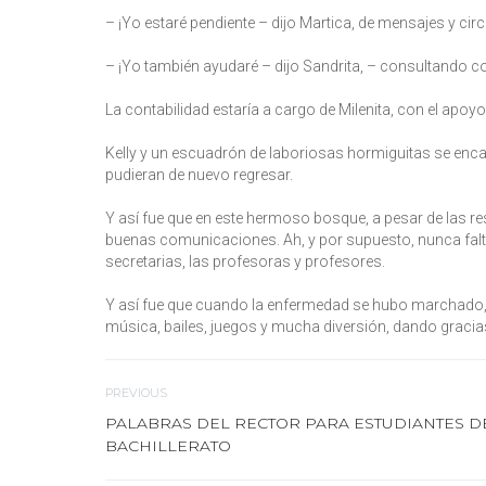
– ¡Yo estaré pendiente – dijo Martica, de mensajes y circ
– ¡Yo también ayudaré – dijo Sandrita, – consultando co
La contabilidad estaría a cargo de Milenita, con el apoyo
Kelly y un escuadrón de laboriosas hormiguitas se enca
pudieran de nuevo regresar.
Y así fue que en este hermoso bosque, a pesar de las re
buenas comunicaciones. Ah, y por supuesto, nunca faltar
secretarias, las profesoras y profesores.
Y así fue que cuando la enfermedad se hubo marchado, 
música, bailes, juegos y mucha diversión, dando gracia
PREVIOUS
PALABRAS DEL RECTOR PARA ESTUDIANTES D
BACHILLERATO