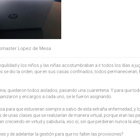
master Lopez de Mesa
uilidad y los niños y las niñas acostumbraban a ir todos los días a jug
es se dio la orden, que en sus casas confinados, todos permanecieran,
pena, quedaron todos aislados, pasando una cuarentena. Y para que tod
ganizaron y encargos a cada uno, se le fueron asignando.
sa para que estuvieran siempre a salvo de esta extraña enfermedad, y l
és de unas clases que se realizarían de manera virtual, porque eran las 
 creciendo en virtud y sabiduría, eso sí, sin que perdieran nunca la aleg
 y de adelantar la gestión para que no falten las provisiones?