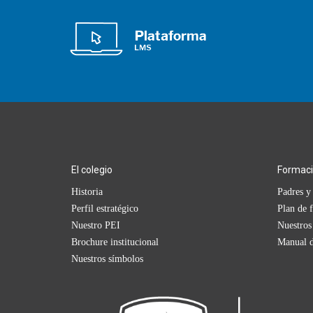
El colegio
Formac
Historia
Padres y 
Perfil estratégico
Plan de 
Nuestro PEI
Nuestros
Brochure institucional
Manual d
Nuestros símbolos