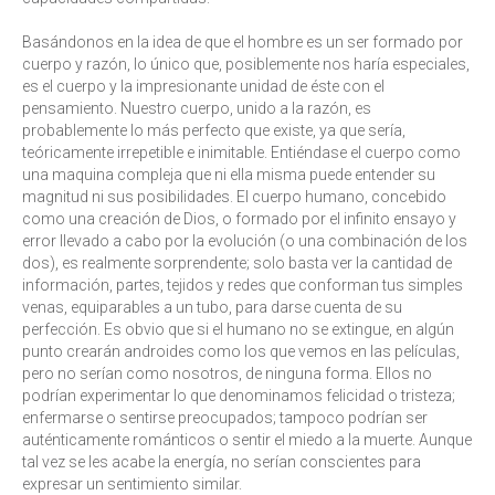
Basándonos en la idea de que el hombre es un ser formado por
cuerpo y razón, lo único que, posiblemente nos haría especiales,
es el cuerpo y la impresionante unidad de éste con el
pensamiento. Nuestro cuerpo, unido a la razón, es
probablemente lo más perfecto que existe, ya que sería,
teóricamente irrepetible e inimitable. Entiéndase el cuerpo como
una maquina compleja que ni ella misma puede entender su
magnitud ni sus posibilidades. El cuerpo humano, concebido
como una creación de Dios, o formado por el infinito ensayo y
error llevado a cabo por la evolución (o una combinación de los
dos), es realmente sorprendente; solo basta ver la cantidad de
información, partes, tejidos y redes que conforman tus simples
venas, equiparables a un tubo, para darse cuenta de su
perfección. Es obvio que si el humano no se extingue, en algún
punto crearán androides como los que vemos en las películas,
pero no serían como nosotros, de ninguna forma. Ellos no
podrían experimentar lo que denominamos felicidad o tristeza;
enfermarse o sentirse preocupados; tampoco podrían ser
auténticamente románticos o sentir el miedo a la muerte. Aunque
tal vez se les acabe la energía, no serían conscientes para
expresar un sentimiento similar.