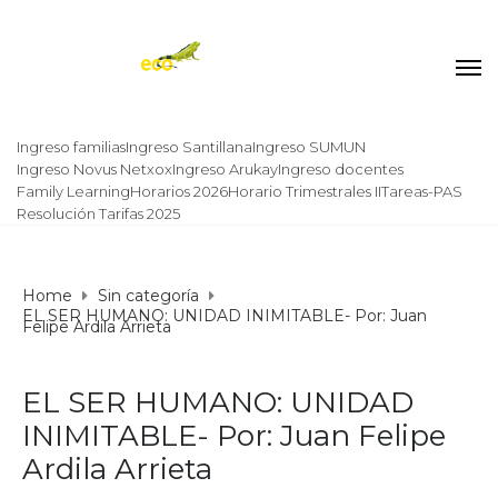
Ingreso familias
Ingreso Santillana
Ingreso SUMUN
Ingreso Novus Netxox
Ingreso Arukay
Ingreso docentes
Family Learning
Horarios 2026
Horario Trimestrales II
Tareas-PAS
Resolución Tarifas 2025
Home
Sin categoría
EL SER HUMANO: UNIDAD INIMITABLE- Por: Juan
Felipe Ardila Arrieta
EL SER HUMANO: UNIDAD
INIMITABLE- Por: Juan Felipe
Ardila Arrieta