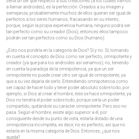
sería un ser que respecto a sus creaciones (a los cuales vamos
a llamar androides), es la perfección. Creados a su imagen y
semejanza, probablemente muchos de ellos quieran ser igual de
perfectos a los seres humanos, fracasando en su intento,
porque, según la propia experiencia humana, ninguno podrá ser
tan perfecto como su creador (Dios), entonces ellos tampoco
podrán ser tan perfectos como su Dios (humano).
¿Esto nos pondría en la categoría de Dios? Sí y no. Sí, tomando
en cuenta el concepto de Dios como ser perfecto, omnipotente y
creador (ya que para los androides así seriamos); no, teniendo
en cuenta la paradoja de la omnipotencia, ya que un ser
omnipotente no puede crear otro ser igual de omnipotente, ya
que a su vez dejaría de serlo. Entendiendo omnipotencia como
ser capaz de hacer todo y tener poder absoluto sobre todo; por
ejemplo, si Dios al crear el hombre, éste se hace omnipotente, ya
Dios no tendría el poder sobre todo, porque sería un poder
compartido, quitándole su carácter omnipotente. Pero eso no
pasa. Según el hombre, existe algo superior a él, por
consiguiente desde su punto de vista, estaría dotado de una
omnipotencia incompleta, es decir, no es perfecto; así que no
estaría en la misma categoría de Dios. Entonces, ¿qué nos
queda?