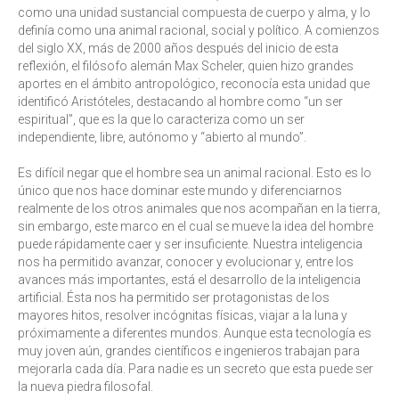
como una unidad sustancial compuesta de cuerpo y alma, y lo
definía como una animal racional, social y político. A comienzos
del siglo XX, más de 2000 años después del inicio de esta
reflexión, el filósofo alemán Max Scheler, quien hizo grandes
aportes en el ámbito antropológico, reconocía esta unidad que
identificó Aristóteles, destacando al hombre como “un ser
espiritual”, que es la que lo caracteriza como un ser
independiente, libre, autónomo y “abierto al mundo”.
Es difícil negar que el hombre sea un animal racional. Esto es lo
único que nos hace dominar este mundo y diferenciarnos
realmente de los otros animales que nos acompañan en la tierra,
sin embargo, este marco en el cual se mueve la idea del hombre
puede rápidamente caer y ser insuficiente. Nuestra inteligencia
nos ha permitido avanzar, conocer y evolucionar y, entre los
avances más importantes, está el desarrollo de la inteligencia
artificial. Ésta nos ha permitido ser protagonistas de los
mayores hitos, resolver incógnitas físicas, viajar a la luna y
próximamente a diferentes mundos. Aunque esta tecnología es
muy joven aún, grandes científicos e ingenieros trabajan para
mejorarla cada día. Para nadie es un secreto que esta puede ser
la nueva piedra filosofal.