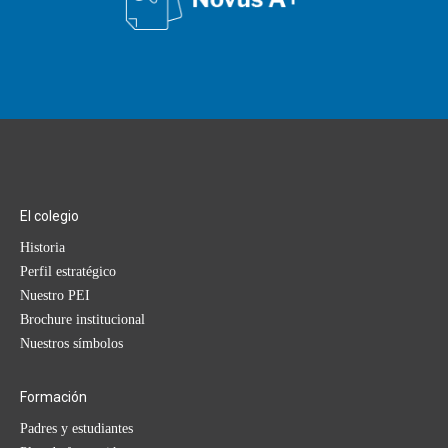
El colegio
Historia
Perfil estratégico
Nuestro PEI
Brochure institucional
Nuestros símbolos
Formación
Padres y estudiantes