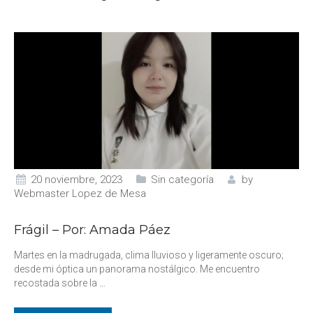
20 noviembre, 2023
Sin categoría
by
Webmaster Lopez de Mesa
Frágil – Por: Amada Páez
Martes en la madrugada, clima lluvioso y ligeramente oscuro;
desde mi óptica un panorama nostálgico. Me encuentro
recostada sobre la
…