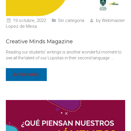
19 octubre, 2022
Sin categoría
by
Webmaster
Lopez de Mesa
Creative Minds Magazine
Reading our students’ writings is another wonderful moment to
see all the talent of our Lopistas in their second language.
…
READ MORE