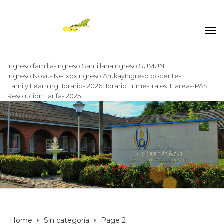
Ingreso familias
Ingreso Santillana
Ingreso SUMUN
Ingreso Novus Netxox
Ingreso Arukay
Ingreso docentes
Family Learning
Horarios 2026
Horario Trimestrales II
Tareas-PAS
Resolución Tarifas 2025
Home
Sin categoría
Page 2